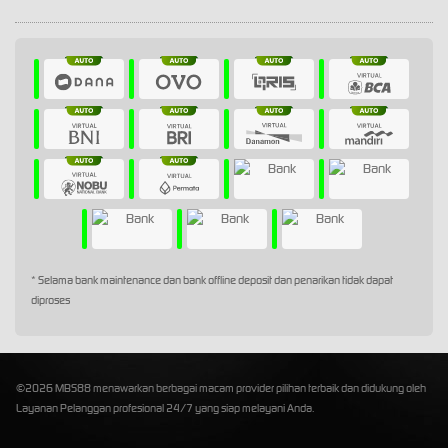
* Selama bank maintenance dan bank offline deposit dan penarikan tidak dapat
diproses
©2026 MBS88 menawarkan berbagai macam provider pilihan terbaik dan didukung oleh
Layanan Pelanggan profesional 24/7 yang siap melayani Anda.