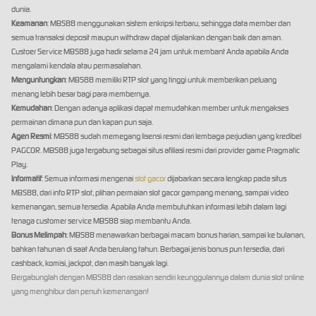
dunia.
Keamanan
: MBS88 menggunakan sistem enkripsi terbaru, sehingga data member dan
semua transaksi deposit maupun withdraw dapat dijalankan dengan baik dan aman.
Custoer Service MBS88 juga hadir selama 24 jam untuk membant Anda apabila Anda
mengalami kendala atau permasalahan.
Menguntungkan
: MBS88 memiliki RTP slot yang tinggi untuk memberikan peluang
menang lebih besar bagi para membernya.
Kemudahan
: Dengan adanya aplikasi dapat memudahkan member untuk mengakses
permainan dimana pun dan kapan pun saja.
Agen Resmi
: MBS88 sudah memegang lisensi resmi dari lembaga perjudian yang kredibel
PAGCOR. MBS88 juga tergabung sebagai situs afiliasi resmi dari provider game Pragmatic
Play.
Informatif
: Semua informasi mengenai
slot gacor
dijabarkan secara lengkap pada situs
MBS88, dari info RTP slot, plihan permaian slot gacor gampang menang, sampai video
kemenangan, semua tersedia. Apabila Anda membutuhkan informasi lebih dalam lagi
tenaga customer service MBS88 siap membantu Anda.
Bonus Melimpah
: MBS88 menawarkan berbagai macam bonus harian, sampai ke bulanan,
bahkan tahunan di saat Anda berulang tahun. Berbagai jenis bonus pun tersedia, dari
cashback, komisi, jackpot, dan masih banyak lagi.
Bergabunglah dengan MBS88 dan rasakan sendiri keunggulannya dalam dunia slot online
yang menghibur dan penuh kemenangan!