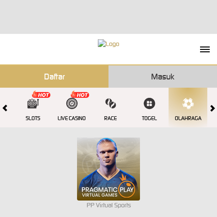
Daftar
Masuk
MES
SLOTS
LIVE CASINO
RACE
TOGEL
OLAHRAGA
C
PP Virtual Sports