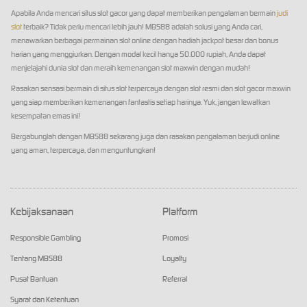
Apabila Anda mencari situs slot gacor yang dapat memberikan pengalaman bermain
judi
slot
terbaik? Tidak perlu mencari lebih jauh! MBS88 adalah solusi yang Anda cari,
menawarkan berbagai permainan slot online dengan hadiah jackpot besar dan bonus
harian yang menggiurkan. Dengan modal kecil hanya 50.000 rupiah, Anda dapat
menjelajahi dunia slot dan meraih kemenangan slot maxwin dengan mudah!
Rasakan sensasi bermain di situs slot terpercaya dengan slot resmi dan slot gacor maxwin
yang siap memberikan kemenangan fantastis setiap harinya. Yuk, jangan lewatkan
kesempatan emas ini!
Bergabunglah dengan MBS88 sekarang juga dan rasakan pengalaman berjudi online
yang aman, terpercaya, dan menguntungkan!
Kebijaksanaan
Platform
Responsible Gambling
Promosi
Tentang MBS88
Loyalty
Pusat Bantuan
Referral
Syarat dan Ketentuan