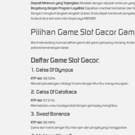
Deposit Minimum yang Terjangkau:
Mulailah dengan deposit minimum yang te
Bergabung dengan Program Loyalitas:
Dapatkan manfaat tambahan dan tin
Dengan mengikuti langkah-langkah di atas, Anda dapat menikmati pengal
Anda di situs slot resmi dan terpercaya MBS88!
Pilihan Game Slot Gacor G
Jika Anda sedang mencari pilihan game slot gacor gampang menang, Anda 
potensi kemenangan besar.
Daftar Game Slot Gacor:
1. Gates Of Olympus
RTP slot
: 98.50%
Nikmati petualangan mitologi Yunani dengan fitur-fitur menguntungkan.
2. Gates Of Gatotkaca
RTP slot
: 97.51%
Memadukan unsur budaya lokal dengan gameplay menghibur.
3. Sweet Bonanza
RTP slot
: 98.48%
Game slot manis dengan fitur free spin dan pengali yang menggiurkan.