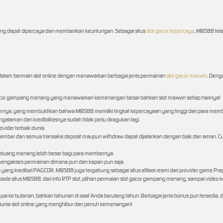
ang dapat dipercaya dan memberikan keuntungan. Sebagai situs
slot gacor terpercaya
, MBS88 tela
dalam bermain slot online dengan menawarkan berbagai jenis permainan
slot gacor maxwin
. Deng
ot gacor gampang menang yang menawarkan kemenangan besar bahkan slot maxwin setiap harinya!
ernya, yang membuktikan bahwa MBS88 memiliki tingkat kepercayaan yang tinggi dari para mem
engalaman dan kredibilitasnya sudah tidak perlu diragukan lagi.
ovider terbaik dunia.
member dan semua transaksi deposit maupun withdraw dapat dijalankan dengan baik dan aman. 
peluang menang lebih besar bagi para membernya.
engakses permainan dimana pun dan kapan pun saja.
yang kredibel PAGCOR. MBS88 juga tergabung sebagai situs afiliasi resmi dari provider game Pra
pada situs MBS88, dari info RTP slot, plihan permaian slot gacor gampang menang, sampai vide
e bulanan, bahkan tahunan di saat Anda berulang tahun. Berbagai jenis bonus pun tersedia, dari
unia slot online yang menghibur dan penuh kemenangan!