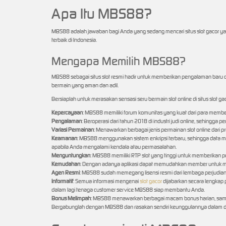
Apa Itu MBS88?
MBS88 adalah jawaban bagi Anda yang sedang mencari situs slot gacor y
terbaik di Indonesia.
Mengapa Memilih MBS88?
MBS88 sebagai situs slot resmi hadir untuk memberikan pengalaman baru 
bermain yang aman dan adil.
Bersiaplah untuk merasakan sensasi seru bermain slot online di situs sl
Kepercayaan
: MBS88 memiliki forum komunitas yang kuat dari para memb
Pengalaman
: Beroperasi dari tahun 2018 di industri judi online, sehingga p
Variasi Permainan
: Menawarkan berbagai jenis permainan slot online dari pr
Keamanan
: MBS88 menggunakan sistem enkripsi terbaru, sehingga data 
apabila Anda mengalami kendala atau permasalahan.
Menguntungkan
: MBS88 memiliki RTP slot yang tinggi untuk memberikan 
Kemudahan
: Dengan adanya aplikasi dapat memudahkan member untuk m
Agen Resmi
: MBS88 sudah memegang lisensi resmi dari lembaga perjudian 
Informatif
: Semua informasi mengenai
slot gacor
dijabarkan secara lengkap 
dalam lagi tenaga customer service MBS88 siap membantu Anda.
Bonus Melimpah
: MBS88 menawarkan berbagai macam bonus harian, sampai k
Bergabunglah dengan MBS88 dan rasakan sendiri keunggulannya dalam d