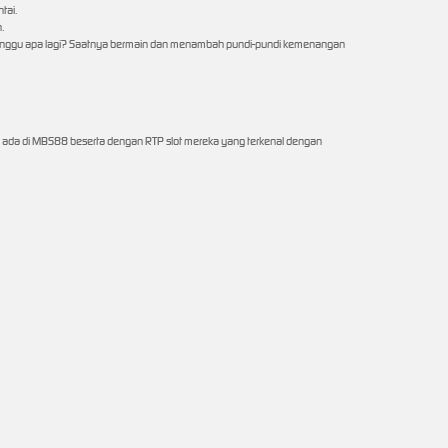
tai.
.
, tunggu apa lagi? Saatnya bermain dan menambah pundi-pundi kemenangan
g ada di MBS88 beserta dengan RTP slot mereka yang terkenal dengan