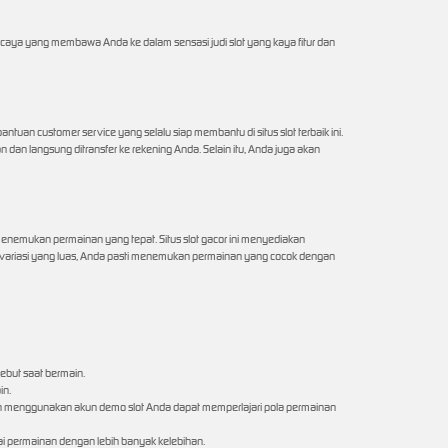
aya yang membawa Anda ke dalam sensasi judi slot yang kaya fitur dan
tuan customer service yang selalu siap membantu di situs slot terbaik ini.
an langsung ditransfer ke rekening Anda. Selain itu, Anda juga akan
nemukan permainan yang tepat. Situs slot gacor ini menyediakan
an variasi yang luas, Anda pasti menemukan permainan yang cocok dengan
sebut saat bermain.
in.
menggunakan akun demo slot Anda dapat memperlajari pola permainan
ai permainan dengan lebih banyak kelebihan.