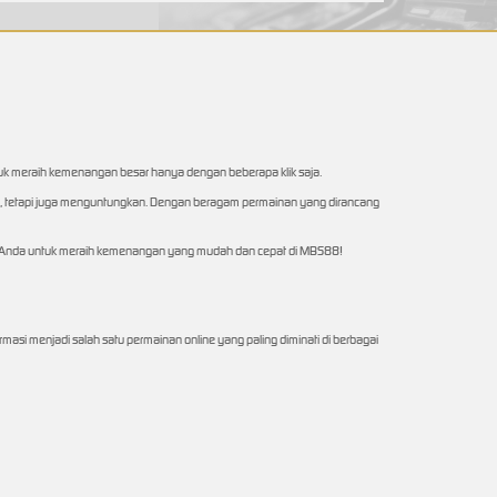
uk meraih kemenangan besar hanya dengan beberapa klik saja.
kan, tetapi juga menguntungkan. Dengan beragam permainan yang dirancang
 diri Anda untuk meraih kemenangan yang mudah dan cepat di MBS88!
rmasi menjadi salah satu permainan online yang paling diminati di berbagai