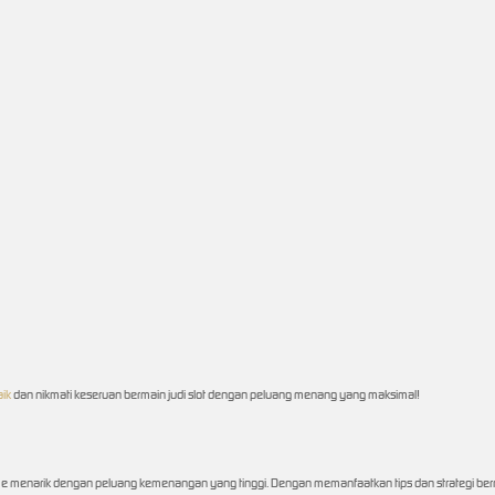
aik
dan nikmati keseruan bermain judi slot dengan peluang menang yang maksimal!
 menarik dengan peluang kemenangan yang tinggi. Dengan memanfaatkan tips dan strategi berm