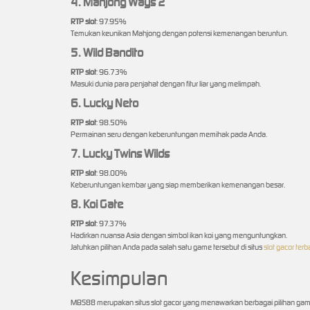
4. Mahjong Ways 2
RTP slot
: 97.95%
Temukan keunikan Mahjong dengan potensi kemenangan beruntun.
5. Wild Bandito
RTP slot
: 96.73%
Masuki dunia para penjahat dengan fitur liar yang melimpah.
6. Lucky Neto
RTP slot
: 98.50%
Permainan seru dengan keberuntungan memihak pada Anda.
7. Lucky Twins Wilds
RTP slot
: 98.00%
Keberuntungan kembar yang siap memberikan kemenangan besar.
8. Koi Gate
RTP slot
: 97.37%
Hadirkan nuansa Asia dengan simbol ikan koi yang menguntungkan.
Jatuhkan pilihan Anda pada salah satu game tersebut di situs
slot gacor terb
Kesimpulan
MBS88 merupakan situs slot gacor yang menawarkan berbagai pilihan game