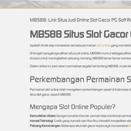
MBS88: Link Situs Judi Online Slot Gacor PG Soft 
MBS88 Situs Slot Gac
Apakah Anda siap merasakan sensasi permainan
slot online
yang mendebark
Di tengah banyaknya pilihan situs judi online, MBS88 muncul sebagai pil
khusus untuk meningkatkan peluang menang, MBS88 benar-benar menawark
Dalam artikel ini, kami akan membahas segala hal tentang MBS88, mulai d
Perkembangan Permainan Slo
Permainan slot online telah mengalami perkembangan pesat di Indonesia dala
situs slot gacor, seperti MBS88.
Mengapa Slot Online Populer?
Kemudahan Akses
: Dengan koneksi internet, pemain bisa menikmati permain
Inovasi Teknologi
: Grafik yang menarik dan fitur-fitur interaktif menjadikan 
Peluang Kemenangan
: Beberapa situs slot gacor terpercaya menawarkan
R