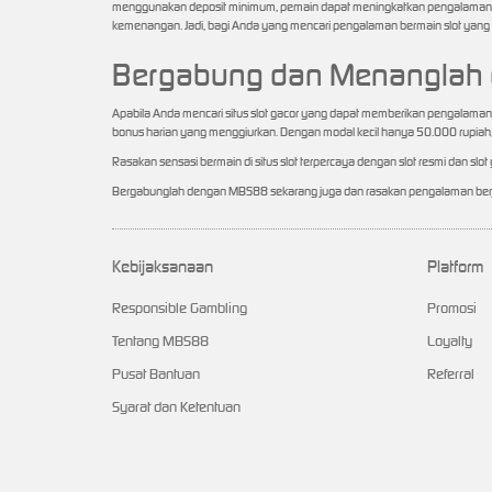
menggunakan deposit minimum, pemain dapat meningkatkan pengalaman berm
kemenangan. Jadi, bagi Anda yang mencari pengalaman bermain slot yang
Bergabung dan Menanglah 
Apabila Anda mencari situs slot gacor yang dapat memberikan pengalama
bonus harian yang menggiurkan. Dengan modal kecil hanya 50.000 rupiah
Rasakan sensasi bermain di situs slot terpercaya dengan slot resmi dan sl
Bergabunglah dengan MBS88 sekarang juga dan rasakan pengalaman berju
Kebijaksanaan
Platform
Responsible Gambling
Promosi
Tentang MBS88
Loyalty
Pusat Bantuan
Referral
Syarat dan Ketentuan