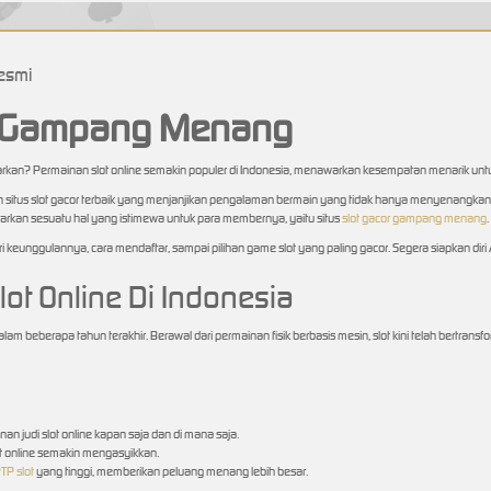
Resmi
or Gampang Menang
an? Permainan slot online semakin populer di Indonesia, menawarkan kesempatan menarik unt
ihan situs slot gacor terbaik yang menjanjikan pengalaman bermain yang tidak hanya menyenang
an sesuatu hal yang istimewa untuk para membernya, yaitu situs
slot gacor gampang menang
.
ari keunggulannya, cara mendaftar, sampai pilihan game slot yang paling gacor. Segera siapkan
t Online Di Indonesia
m beberapa tahun terakhir. Berawal dari permainan fisik berbasis mesin, slot kini telah bertransfo
an judi slot online kapan saja dan di mana saja.
slot online semakin mengasyikkan.
TP slot
yang tinggi, memberikan peluang menang lebih besar.