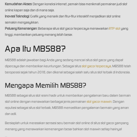
Kemudahan Akses
: Dengan koneksi internet, pemain bisa menikmati permainan judi slot
online kapan saja dan di mana saja.
Inovasi Teknologi
: Grafik yang menarik dan fitur-fitur interaktif menjadikan slot online
semakin mengasyikkan.
Peluang Kemenangan
: Beberapa situs slot gacor terpercaya menawarkan
RTP slot
yang
tinggi, memberikan peluang menang lebih besar.
Apa Itu MBS88?
MBS88 adalah jawaban bagi Anda yang sedang mencari situs slot gacor yang dapat
dipercaya dan memberikan keuntungan. Sebagai situs
slot gacor terpercaya
, MBS88 telah
beroperasi sejak tahun 2018, dan dikenal sebagai salah satu situs slot terbaik di Indonesia.
Mengapa Memilih MBS88?
MBS88 sebagai situs slot resmi hadir untuk memberikan pengalaman baru dalam bermain
slot online dengan menawarkan berbagai jenis permainan
slot gacor maxwin
. Dengan
reputasi sebagai situs slot terbaik, MBS88 memastikan pengalaman bermain yang aman
dan adil.
Bersiaplah untuk merasakan sensasi seru bermain slot online di situs slot gacor gampang
menang yang menawarkan kemenangan besar bahkan slot maxwin setiap harinya!