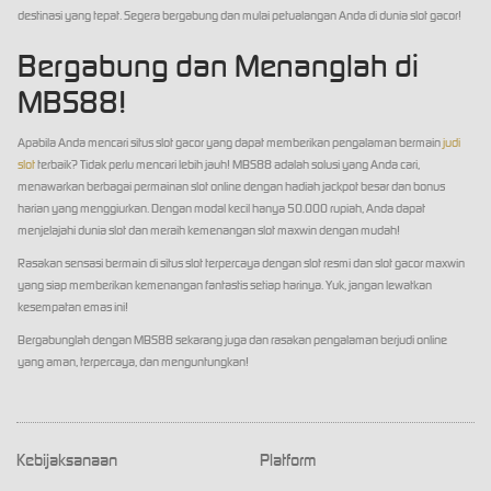
destinasi yang tepat. Segera bergabung dan mulai petualangan Anda di dunia slot gacor!
Bergabung dan Menanglah di
MBS88!
Apabila Anda mencari situs slot gacor yang dapat memberikan pengalaman bermain
judi
slot
terbaik? Tidak perlu mencari lebih jauh! MBS88 adalah solusi yang Anda cari,
menawarkan berbagai permainan slot online dengan hadiah jackpot besar dan bonus
harian yang menggiurkan. Dengan modal kecil hanya 50.000 rupiah, Anda dapat
menjelajahi dunia slot dan meraih kemenangan slot maxwin dengan mudah!
Rasakan sensasi bermain di situs slot terpercaya dengan slot resmi dan slot gacor maxwin
yang siap memberikan kemenangan fantastis setiap harinya. Yuk, jangan lewatkan
kesempatan emas ini!
Bergabunglah dengan MBS88 sekarang juga dan rasakan pengalaman berjudi online
yang aman, terpercaya, dan menguntungkan!
Kebijaksanaan
Platform