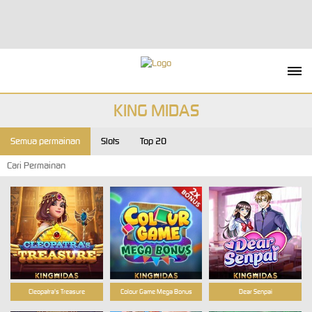
KING MIDAS
Semua permainan
Slots
Top 20
Cleopatra's Treasure
Colour Game Mega Bonus
Dear Senpai