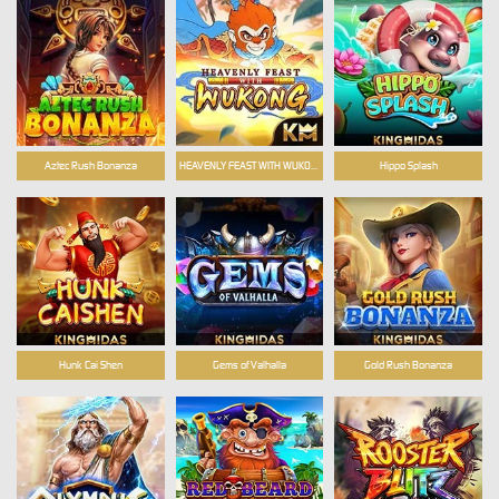
Aztec Rush Bonanza
HEAVENLY FEAST WITH WUKONG
Hippo Splash
Hunk Cai Shen
Gems of Valhalla
Gold Rush Bonanza