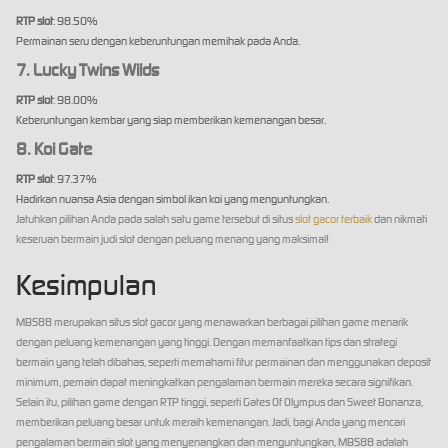
RTP slot
: 98.50%
Permainan seru dengan keberuntungan memihak pada Anda.
7. Lucky Twins Wilds
RTP slot
: 98.00%
Keberuntungan kembar yang siap memberikan kemenangan besar.
8. Koi Gate
RTP slot
: 97.37%
Hadirkan nuansa Asia dengan simbol ikan koi yang menguntungkan.
Jatuhkan pilihan Anda pada salah satu game tersebut di situs
slot gacor terbaik
dan nikmati
keseruan bermain judi slot dengan peluang menang yang maksimal!
Kesimpulan
MBS88 merupakan situs slot gacor yang menawarkan berbagai pilihan game menarik
dengan peluang kemenangan yang tinggi. Dengan memanfaatkan tips dan strategi
bermain yang telah dibahas, seperti memahami fitur permainan dan menggunakan deposit
minimum, pemain dapat meningkatkan pengalaman bermain mereka secara signifikan.
Selain itu, pilihan game dengan RTP tinggi, seperti Gates Of Olympus dan Sweet Bonanza,
memberikan peluang besar untuk meraih kemenangan. Jadi, bagi Anda yang mencari
pengalaman bermain slot yang menyenangkan dan menguntungkan, MBS88 adalah