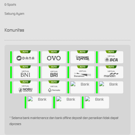
E-Sports
Sabung Ayam
Komunitas
* Selama bank maintenance dan bank offline deposit dan penarikan tidak dapat
diproses