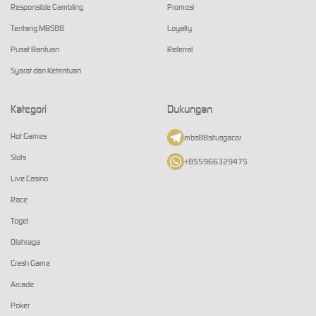
Responsible Gambling
Promosi
Tentang MBS88
Loyalty
Pusat Bantuan
Referral
Syarat dan Ketentuan
Kategori
Dukungan
Hot Games
mbs88situsgacor
Slots
+855966329475
Live Casino
Race
Togel
Olahraga
Crash Game
Arcade
Poker