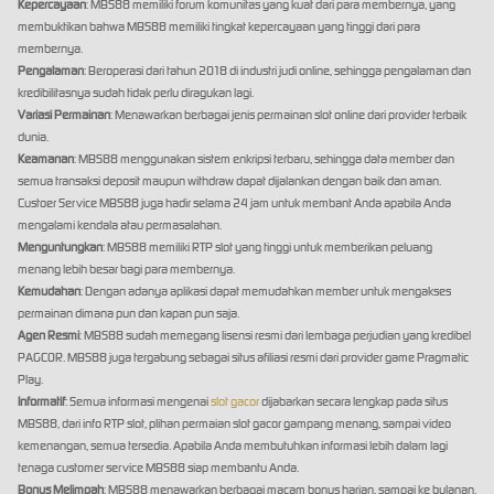
Kepercayaan
: MBS88 memiliki forum komunitas yang kuat dari para membernya, yang
membuktikan bahwa MBS88 memiliki tingkat kepercayaan yang tinggi dari para
membernya.
Pengalaman
: Beroperasi dari tahun 2018 di industri judi online, sehingga pengalaman dan
kredibilitasnya sudah tidak perlu diragukan lagi.
Variasi Permainan
: Menawarkan berbagai jenis permainan slot online dari provider terbaik
dunia.
Keamanan
: MBS88 menggunakan sistem enkripsi terbaru, sehingga data member dan
semua transaksi deposit maupun withdraw dapat dijalankan dengan baik dan aman.
Custoer Service MBS88 juga hadir selama 24 jam untuk membant Anda apabila Anda
mengalami kendala atau permasalahan.
Menguntungkan
: MBS88 memiliki RTP slot yang tinggi untuk memberikan peluang
menang lebih besar bagi para membernya.
Kemudahan
: Dengan adanya aplikasi dapat memudahkan member untuk mengakses
permainan dimana pun dan kapan pun saja.
Agen Resmi
: MBS88 sudah memegang lisensi resmi dari lembaga perjudian yang kredibel
PAGCOR. MBS88 juga tergabung sebagai situs afiliasi resmi dari provider game Pragmatic
Play.
Informatif
: Semua informasi mengenai
slot gacor
dijabarkan secara lengkap pada situs
MBS88, dari info RTP slot, plihan permaian slot gacor gampang menang, sampai video
kemenangan, semua tersedia. Apabila Anda membutuhkan informasi lebih dalam lagi
tenaga customer service MBS88 siap membantu Anda.
Bonus Melimpah
: MBS88 menawarkan berbagai macam bonus harian, sampai ke bulanan,