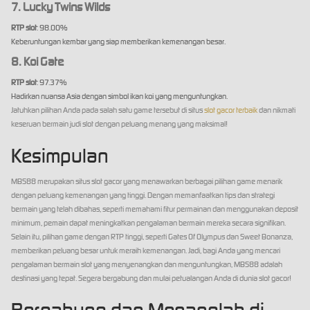
7. Lucky Twins Wilds
RTP slot
: 98.00%
Keberuntungan kembar yang siap memberikan kemenangan besar.
8. Koi Gate
RTP slot
: 97.37%
Hadirkan nuansa Asia dengan simbol ikan koi yang menguntungkan.
Jatuhkan pilihan Anda pada salah satu game tersebut di situs
slot gacor terbaik
dan nikmati
keseruan bermain judi slot dengan peluang menang yang maksimal!
Kesimpulan
MBS88 merupakan situs slot gacor yang menawarkan berbagai pilihan game menarik
dengan peluang kemenangan yang tinggi. Dengan memanfaatkan tips dan strategi
bermain yang telah dibahas, seperti memahami fitur permainan dan menggunakan deposit
minimum, pemain dapat meningkatkan pengalaman bermain mereka secara signifikan.
Selain itu, pilihan game dengan RTP tinggi, seperti Gates Of Olympus dan Sweet Bonanza,
memberikan peluang besar untuk meraih kemenangan. Jadi, bagi Anda yang mencari
pengalaman bermain slot yang menyenangkan dan menguntungkan, MBS88 adalah
destinasi yang tepat. Segera bergabung dan mulai petualangan Anda di dunia slot gacor!
Bergabung dan Menanglah di