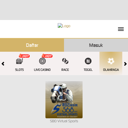
Daftar
Masuk
MES
SLOTS
LIVE CASINO
RACE
TOGEL
OLAHRAGA
C
SBO Virtual Sports