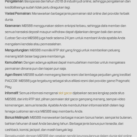
Pengalaman
: Beroperasi dari tahun 2018 di industri judi online, sehingga pengalaman dan
kredibilitasnya sudah tidak perlu diragukan lagi.
Variasi Permainan
: Menawarkan berbagai jenis permainan slot online dari provider terbaik
dunia.
Keamanan
: MBS88 menggunakan sistem enkripsi terbaru, sehingga data member dan
semua transaksi deposit maupun withdraw dapat dijalankan dengan baik dan aman.
Custoer Service MBS88 juga hadir selama 24 jam untuk membant Anda apabila Anda
mengalami kendala atau permasalahan.
Menguntungkan
: MBS88 memiliki RTP slot yang tinggi untuk memberikan peluang
menang lebih besar bagi para membernya.
Kemudahan
: Dengan adanya aplikasi dapat memudahkan member untuk mengakses
permainan dimana pun dan kapan pun saja.
Agen Resmi
: MBS88 sudah memegang lisensi resmi dari lembaga perjudian yang kredibel
PAGCOR. MBS88 juga tergabung sebagai situs afiliasi resmi dari provider game Pragmatic
Play.
Informatif
: Semua informasi mengenai
slot gacor
dijabarkan secara lengkap pada situs
MBS88, dari info RTP slot, plihan permaian slot gacor gampang menang, sampai video
kemenangan, semua tersedia. Apabila Anda membutuhkan informasi lebih dalam lagi
tenaga customer service MBS88 siap membantu Anda.
Bonus Melimpah
: MBS88 menawarkan berbagai macam bonus harian, sampai ke bulanan,
bahkan tahunan di saat Anda berulang tahun. Berbagai jenis bonus pun tersedia, dari
cashback, komisi, jackpot, dan masih banyak lagi.
Bergabunglah dengan MBS88 dan rasakan sendiri keunggulannya dalam dunia slot online