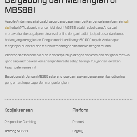
MBS88!
Apabila Anda mencari situs slot gacor yang dapat memberikan pengalaman bermain
judi
slot
terbaik? Tidak perlu mencari lebih jauh! MBS88 adalah solusi yang Anda cari,
menawarkan berbagai permainan slot online dengan hadiah jackpot besar dan bonus
harian yang menggiurkan. Dengan modal kecil hanya 50.000 rupiah, Anda dapat
menjelajahi dunia slot dan meraih kemenangan slot maxwin dengan mudah!
Rasakan sensasi bermain di situs slot terpercaya dengan slot resmi dan slot gacor maxwin
yang siap memberikan kemenangan fantastis setiap harinya. Yuk, jangan lewatkan
kesempatan emas ini!
Bergabunglah dengan MBS88 sekarang juga dan rasakan pengalaman berjudi online
yang aman, terpercaya, dan menguntungkan!
Kebijaksanaan
Platform
Responsible Gambling
Promosi
Tentang MBS88
Loyalty