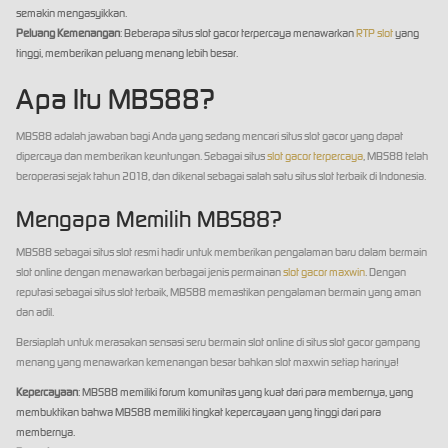
semakin mengasyikkan.
Peluang Kemenangan
: Beberapa situs slot gacor terpercaya menawarkan
RTP slot
yang
tinggi, memberikan peluang menang lebih besar.
Apa Itu MBS88?
MBS88 adalah jawaban bagi Anda yang sedang mencari situs slot gacor yang dapat
dipercaya dan memberikan keuntungan. Sebagai situs
slot gacor terpercaya
, MBS88 telah
beroperasi sejak tahun 2018, dan dikenal sebagai salah satu situs slot terbaik di Indonesia.
Mengapa Memilih MBS88?
MBS88 sebagai situs slot resmi hadir untuk memberikan pengalaman baru dalam bermain
slot online dengan menawarkan berbagai jenis permainan
slot gacor maxwin
. Dengan
reputasi sebagai situs slot terbaik, MBS88 memastikan pengalaman bermain yang aman
dan adil.
Bersiaplah untuk merasakan sensasi seru bermain slot online di situs slot gacor gampang
menang yang menawarkan kemenangan besar bahkan slot maxwin setiap harinya!
Kepercayaan
: MBS88 memiliki forum komunitas yang kuat dari para membernya, yang
membuktikan bahwa MBS88 memiliki tingkat kepercayaan yang tinggi dari para
membernya.