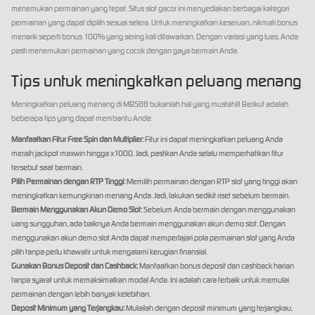
menemukan permainan yang tepat. Situs slot gacor ini menyediakan berbagai kategori
permainan yang dapat dipilih sesuai selera. Untuk meningkatkan keseruan, nikmati bonus
menarik seperti bonus 100% yang sering kali ditawarkan. Dengan variasi yang luas, Anda
pasti menemukan permainan yang cocok dengan gaya bermain Anda.
Tips untuk meningkatkan peluang menang
Meningkatkan peluang menang di MBS88 bukanlah hal yang mustahil! Berikut adalah
beberapa tips yang dapat membantu Anda:
Manfaatkan Fitur Free Spin dan Multiplier:
Fitur ini dapat meningkatkan peluang Anda
meraih jackpot maxwin hingga x1000. Jadi, pastikan Anda selalu memperhatikan fitur
tersebut saat bermain.
Pilih Permainan dengan RTP Tinggi:
Memilih permainan dengan RTP slot yang tinggi akan
meningkatkan kemungkinan menang Anda. Jadi, lakukan sedikit riset sebelum bermain.
Bermain Menggunakan Akun Demo Slot:
Sebelum Anda bermain dengan menggunakan
uang sungguhan, ada baiknya Anda bermain menggunakan akun demo slot. Dengan
menggunakan akun demo slot Anda dapat memperlajari pola permainan slot yang Anda
pilih tanpa perlu khawatir untuk mengalami kerugian finansial.
Gunakan Bonus Deposit dan Cashback:
Manfaatkan bonus deposit dan cashback harian
tanpa syarat untuk memaksimalkan modal Anda. Ini adalah cara terbaik untuk memulai
permainan dengan lebih banyak kelebihan.
Deposit Minimum yang Terjangkau:
Mulailah dengan deposit minimum yang terjangkau,