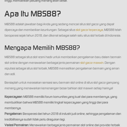
tinggi, memberikan peluang menang lebih besar.
Apa Itu MBS88?
MBS88 adalah jawaban bagi Anda yang sedang mencari situs slot gacor yang dapat
dipercaya dan memberikan keuntungan. Sebagai situs
slot gacor terpercaya
, MBS88 telah
beroperasi sejak tahun 2018, dan dikenal sebagai salah satu situs slot terbaik di Indonesia.
Mengapa Memilih MBS88?
MBS88 sebagai situs slot resmi hadir untuk memberikan pengalaman baru dalam bermain
slot online dengan menawarkan berbagai jenis permainan
slot gacor maxwin
. Dengan
reputasi sebagai situs slot terbaik, MBS88 memastikan pengalaman bermain yang aman
dan adil.
Bersiaplah untuk merasakan sensasi seru bermain slot online di situs slot gacor gampang
menang yang menawarkan kemenangan besar bahkan slot maxwin setiap harinya!
Kepercayaan
: MBS88 memiliki forum komunitas yang kuat dari para membernya, yang
membuktikan bahwa MBS88 memiliki tingkat kepercayaan yang tinggi dari para
membernya.
Pengalaman
: Beroperasi dari tahun 2018 di industri judi online, sehingga pengalaman dan
kredibilitasnya sudah tidak perlu diragukan lagi.
Variasi Permainan
: Menawarkan berbagai jenis permainan slot online dari provider terbaik