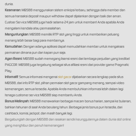
dunia.
Keamanan
: MBS88 menggunakan sistem enkripsi terbaru, sehingga data member dan
semua transaksi deposit maupun withdraw dapat dijalankan dengan baik dan aman.
Custoer Service MBS88 juga hadir selama 24 jam untuk membant Anda apabila Anda
mengalami kendala atau permasalahan.
Menguntungkan
: MBS88 memiliki RTP slot yang tinggi untuk memberikan peluang
menang lebih besar bagi para membernya.
Kemudahan
: Dengan adanya aplikasi dapat memudahkan member untuk mengakses
permainan dimana pun dan kapan pun saja.
Agen Resmi
: MBS88 sudah memegang lisensi resmi dari lembaga perjudian yang kredibel
PAGCOR. MBS88 juga tergabung sebagai situs afiliasi resmi dari provider game Pragmatic
Play.
Informatif
: Semua informasi mengenai
slot gacor
dijabarkan secara lengkap pada situs
MBS88, dari info RTP slot, plihan permaian slot gacor gampang menang, sampai video
kemenangan, semua tersedia. Apabila Anda membutuhkan informasi lebih dalam lagi
tenaga customer service MBS88 siap membantu Anda.
Bonus Melimpah
: MBS88 menawarkan berbagai macam bonus harian, sampai ke bulanan,
bahkan tahunan di saat Anda berulang tahun. Berbagai jenis bonus pun tersedia, dari
cashback, komisi, jackpot, dan masih banyak lagi.
Bergabunglah dengan MBS88 dan rasakan sendiri keunggulannya dalam dunia slot online
yang menghibur dan penuh kemenangan!