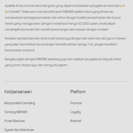
Apabila Anda mencari situs slot gacor yang dapat memberikan pengalaman bermain
judi
slot
terbaik? Tidak perlu mencari lebih jauh! MBS88 adalah solusi yang Anda cari,
menawarkan berbagai permainan slot online dengan hadiah jackpot besar dan bonus
harian yang menggiurkan. Dengan modal kecil hanya 50.000 rupiah, Anda dapat
menjelajahi dunia slot dan meraih kemenangan slot maxwin dengan mudah!
Rasakan sensasi bermain di situs slot terpercaya dengan slot resmi dan slot gacor maxwin
yang siap memberikan kemenangan fantastis setiap harinya. Yuk, jangan lewatkan
kesempatan emas ini!
Bergabunglah dengan MBS88 sekarang juga dan rasakan pengalaman berjudi online
yang aman, terpercaya, dan menguntungkan!
Kebijaksanaan
Platform
Responsible Gambling
Promosi
Tentang MBS88
Loyalty
Pusat Bantuan
Referral
Syarat dan Ketentuan