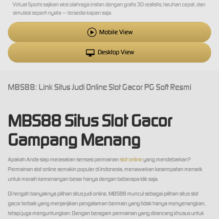
Virtual Sports sajikan aksi olahraga instan dengan grafis 3D realistis, taruhan cepat, dan
simulasi seperti nyata — tersedia kapan saja.
Mobile View
Desktop View
MBS88: Link Situs Judi Online Slot Gacor PG Soft Resmi
MBS88 Situs Slot Gacor
Gampang Menang
Apakah Anda siap merasakan sensasi permainan
slot online
yang mendebarkan?
Permainan slot online semakin populer di Indonesia, menawarkan kesempatan menarik
untuk meraih kemenangan besar hanya dengan beberapa klik saja.
Di tengah banyaknya pilihan situs judi online, MBS88 muncul sebagai pilihan situs slot
gacor terbaik yang menjanjikan pengalaman bermain yang tidak hanya menyenangkan,
tetapi juga menguntungkan. Dengan beragam permainan yang dirancang khusus untuk