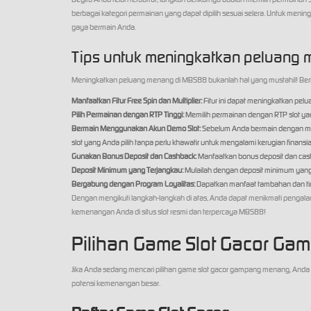
berbagai kategori permainan yang dapat dipilih sesuai selera. Untuk men
gaya bermain Anda.
Tips untuk meningkatkan peluang
Meningkatkan peluang menang di MBS88 bukanlah hal yang mustahil! Ber
Manfaatkan Fitur Free Spin dan Multiplier:
Fitur ini dapat meningkatkan pelu
Pilih Permainan dengan RTP Tinggi:
Memilih permainan dengan RTP slot yan
Bermain Menggunakan Akun Demo Slot:
Sebelum Anda bermain dengan me
slot yang Anda pilih tanpa perlu khawatir untuk mengalami kerugian finansia
Gunakan Bonus Deposit dan Cashback:
Manfaatkan bonus deposit dan cash
Deposit Minimum yang Terjangkau:
Mulailah dengan deposit minimum yang te
Bergabung dengan Program Loyalitas:
Dapatkan manfaat tambahan dan ti
Dengan mengikuti langkah-langkah di atas, Anda dapat menikmati pengal
kemenangan Anda di situs slot resmi dan terpercaya MBS88!
Pilihan Game Slot Gacor G
Jika Anda sedang mencari pilihan game slot gacor gampang menang, Anda 
potensi kemenangan besar.