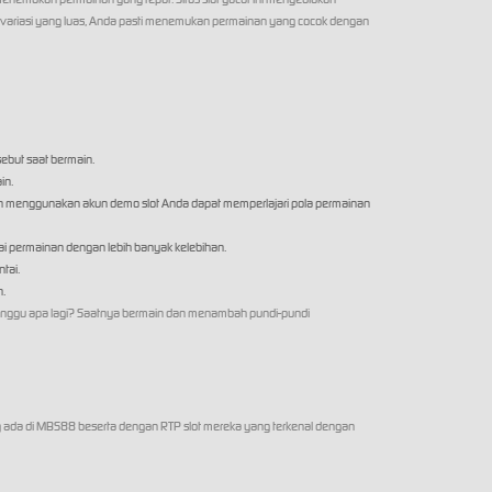
an variasi yang luas, Anda pasti menemukan permainan yang cocok dengan
sebut saat bermain.
in.
menggunakan akun demo slot Anda dapat memperlajari pola permainan
ai permainan dengan lebih banyak kelebihan.
tai.
.
tunggu apa lagi? Saatnya bermain dan menambah pundi-pundi
g ada di MBS88 beserta dengan RTP slot mereka yang terkenal dengan