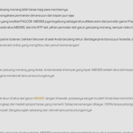
 peluang menang lebih besar bagi para membernya.
engakses permainan dimana pun dan kapan pun saja.
yang kredibel PAGCOR. MBS88 juga tergabung sebagai situs afiliasi resmi dari provider game Pra
pada situs MBS88, dari info RTP slot, plihan permaian slot gacor gampang menang, sampai vide
e bulanan, bahkan tahunan di saat Anda berulang tahun. Berbagai jenis bonus pun tersedia, dari
unia slot online yang menghibur dan penuh kemenangan!
eluang menang yang besar, Anda berada di tempat yang tepat. MBS88 adalah situs slot terperc
segera menikmati semua keuntungannya!
kun di situs slot gacor
MBS88
. Jangan khawatir, prosesnya sangat mudah! Anda bisa meminta ban
ngkap dan hadiah jackpot besar yang menanti. Setiap kemenangan dibayar 100% tanpa potongan d
elimpah. Bergabunglah sekarang dan nikmati semua keuntungannya!
an slot yang ingin Anda mainkan. MBS88 menawarkan rekomendasi khusus untuk membantu Anda m