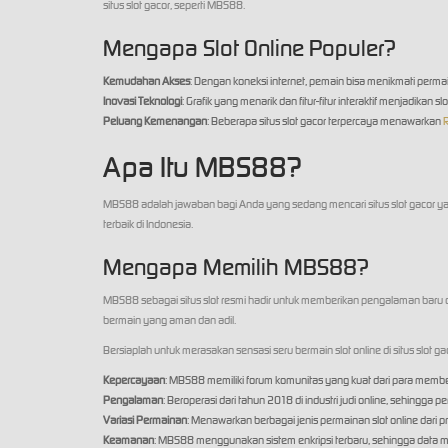
situs slot gacor, seperti MBS88.
Mengapa Slot Online Populer?
Kemudahan Akses
: Dengan koneksi internet, pemain bisa menikmati permain
Inovasi Teknologi
: Grafik yang menarik dan fitur-fitur interaktif menjadikan 
Peluang Kemenangan
: Beberapa situs slot gacor terpercaya menawarkan
R
Apa Itu MBS88?
MBS88 adalah jawaban bagi Anda yang sedang mencari situs slot gacor y
terbaik di Indonesia.
Mengapa Memilih MBS88?
MBS88 sebagai situs slot resmi hadir untuk memberikan pengalaman baru 
bermain yang aman dan adil.
Bersiaplah untuk merasakan sensasi seru bermain slot online di situs s
Kepercayaan
: MBS88 memiliki forum komunitas yang kuat dari para memb
Pengalaman
: Beroperasi dari tahun 2018 di industri judi online, sehingga 
Variasi Permainan
: Menawarkan berbagai jenis permainan slot online dari pr
Keamanan
: MBS88 menggunakan sistem enkripsi terbaru, sehingga data 