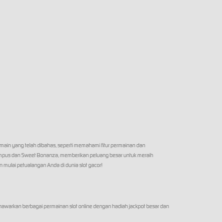
ain yang telah dibahas, seperti memahami fitur permainan dan
Olympus dan Sweet Bonanza, memberikan peluang besar untuk meraih
ulai petualangan Anda di dunia slot gacor!
enawarkan berbagai permainan slot online dengan hadiah jackpot besar dan