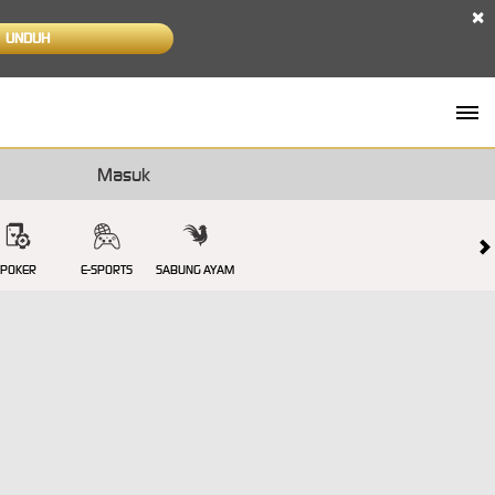
×
UNDUH
Masuk
POKER
E-SPORTS
SABUNG AYAM