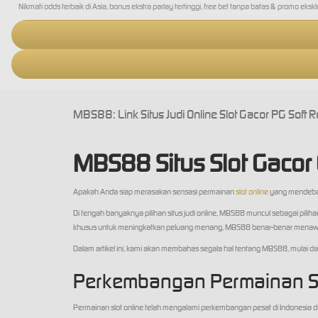
Nikmati odds terbaik di Asia, bonus ekstra parlay tertinggi, free bet tanpa batas & promo eksk
MBS88: Link Situs Judi Online Slot Gacor PG Soft 
MBS88 Situs Slot Gac
Apakah Anda siap merasakan sensasi permainan
slot online
yang mendebark
Di tengah banyaknya pilihan situs judi online, MBS88 muncul sebagai pil
khusus untuk meningkatkan peluang menang, MBS88 benar-benar menawark
Dalam artikel ini, kami akan membahas segala hal tentang MBS88, mulai d
Perkembangan Permainan Slo
Permainan slot online telah mengalami perkembangan pesat di Indonesia dala