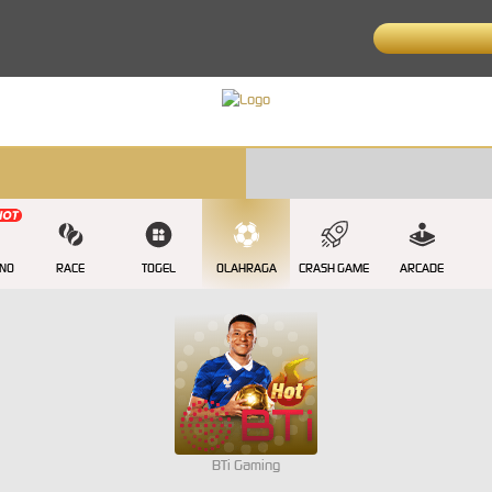
INO
RACE
TOGEL
OLAHRAGA
CRASH GAME
ARCADE
BTi Gaming