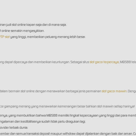
an judi slot online kapan saja dan di mana saja.
slot online semakin mengasyikkan.
TP slot
yang tinggi, memberikan peluang menang lebih besar.
ang dapat dipercaya dan memberikan keuntungan. Sebagai situs
slot gacor terpercaya
, MBS88 tela
dalam bermain slot online dengan menawarkan berbagai jenis permainan
slot gacor maxwin
. Deng
lot gacor gampang menang yang menawarkan kemenangan besar bahkan slot maxwin setiap harinya!
ernya, yang membuktikan bahwa MBS88 memiliki tingkat kepercayaan yang tinggi dari para mem
pengalaman dan kredibilitasnya sudah tidak perlu diragukan lagi.
ovider terbaik dunia.
member dan semua transaksi deposit maupun withdraw dapat dijalankan dengan baik dan aman. 