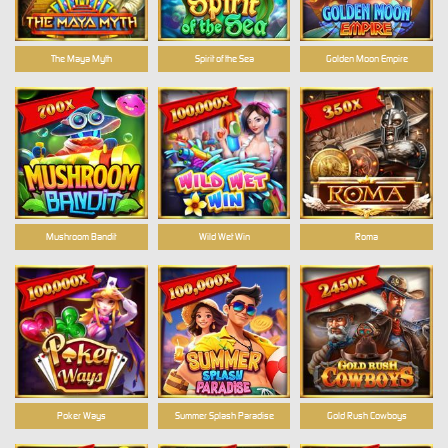
The Maya Myth
Spirit of the Sea
Golden Moon Empire
Mushroom Bandit
Wild Wet Win
Roma
Poker Ways
Summer Splash Paradise
Gold Rush Cowboys