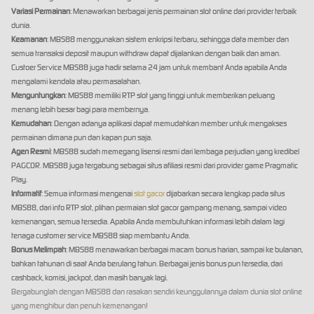
Variasi Permainan
: Menawarkan berbagai jenis permainan slot online dari provider terbaik
dunia.
Keamanan
: MBS88 menggunakan sistem enkripsi terbaru, sehingga data member dan
semua transaksi deposit maupun withdraw dapat dijalankan dengan baik dan aman.
Custoer Service MBS88 juga hadir selama 24 jam untuk membant Anda apabila Anda
mengalami kendala atau permasalahan.
Menguntungkan
: MBS88 memiliki RTP slot yang tinggi untuk memberikan peluang
menang lebih besar bagi para membernya.
Kemudahan
: Dengan adanya aplikasi dapat memudahkan member untuk mengakses
permainan dimana pun dan kapan pun saja.
Agen Resmi
: MBS88 sudah memegang lisensi resmi dari lembaga perjudian yang kredibel
PAGCOR. MBS88 juga tergabung sebagai situs afiliasi resmi dari provider game Pragmatic
Play.
Informatif
: Semua informasi mengenai
slot gacor
dijabarkan secara lengkap pada situs
MBS88, dari info RTP slot, plihan permaian slot gacor gampang menang, sampai video
kemenangan, semua tersedia. Apabila Anda membutuhkan informasi lebih dalam lagi
tenaga customer service MBS88 siap membantu Anda.
Bonus Melimpah
: MBS88 menawarkan berbagai macam bonus harian, sampai ke bulanan,
bahkan tahunan di saat Anda berulang tahun. Berbagai jenis bonus pun tersedia, dari
cashback, komisi, jackpot, dan masih banyak lagi.
Bergabunglah dengan MBS88 dan rasakan sendiri keunggulannya dalam dunia slot online
yang menghibur dan penuh kemenangan!