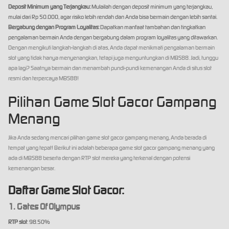
Deposit Minimum yang Terjangkau:
Mulailah dengan deposit minimum yang terjangkau,
mulai dari Rp 50.000, agar risiko lebih rendah dan Anda bisa bermain dengan lebih santai.
Bergabung dengan Program Loyalitas:
Dapatkan manfaat tambahan dan tingkatkan
pengalaman bermain Anda dengan bergabung dalam program loyalitas yang ditawarkan.
Dengan mengikuti langkah-langkah di atas, Anda dapat menikmati pengalaman bermain
slot yang tidak hanya menyenangkan, tetapi juga menguntungkan di MBS88. Jadi, tunggu
apa lagi? Saatnya bermain dan menambah pundi-pundi kemenangan Anda di situs slot
resmi dan terpercaya MBS88!
Pilihan Game Slot Gacor Gampang
Menang
Jika Anda sedang mencari pilihan game slot gacor gampang menang, Anda berada di
tempat yang tepat! Berikut ini adalah beberapa game slot gacor gampang menang yang
ada di MBS88 beserta dengan RTP slot mereka yang terkenal dengan potensi
kemenangan besar.
Daftar Game Slot Gacor:
1. Gates Of Olympus
RTP slot
: 98.50%