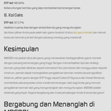
RTP slot
: 98.00%
Keberuntungan kembar yang siap memberikan kemenangan besar.
8. Koi Gate
RTP slot
: 97.37%
Hadirkan nuansa Asia dengan simbol ikan koi yang menguntungkan.
Jatuhkan pilihan Anda pada salah satu game tersebut di situs
slot gacor terbaik
dan nikmati
keseruan bermain judi slot dengan peluang menang yang maksimal!
Kesimpulan
MBS88 merupakan situs slot gacor yang menawarkan berbagai pilihan game menarik
dengan peluang kemenangan yang tinggi. Dengan memanfaatkan tips dan strategi
bermain yang telah dibahas, seperti memahami fitur permainan dan menggunakan deposit
minimum, pemain dapat meningkatkan pengalaman bermain mereka secara signifikan.
Selain itu, pilihan game dengan RTP tinggi, seperti Gates Of Olympus dan Sweet Bonanza,
memberikan peluang besar untuk meraih kemenangan. Jadi, bagi Anda yang mencari
pengalaman bermain slot yang menyenangkan dan menguntungkan, MBS88 adalah
destinasi yang tepat. Segera bergabung dan mulai petualangan Anda di dunia slot gacor!
Bergabung dan Menanglah di