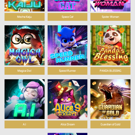
Mecha Kaiju
Space Cat
Spider Woman
Magica Owl
Speed Runner
PANDA BLESSING
A.I
Alice Dream
Guardian of Gold