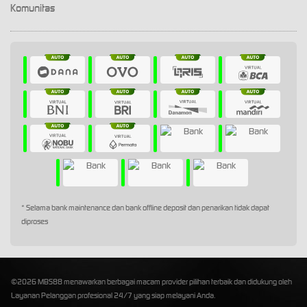
Komunitas
* Selama bank maintenance dan bank offline deposit dan penarikan tidak dapat
diproses
©2026 MBS88 menawarkan berbagai macam provider pilihan terbaik dan didukung oleh
Layanan Pelanggan profesional 24/7 yang siap melayani Anda.