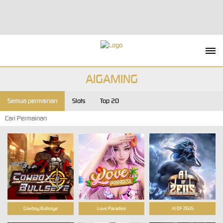
AIGAMING
Semua permainan
Slots
Top 20
Cowboy Bullseye
Love Paradise
AI OF ZEUS