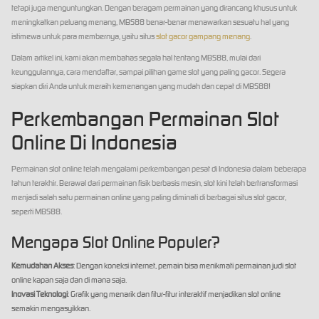
tetapi juga menguntungkan. Dengan beragam permainan yang dirancang khusus untuk
meningkatkan peluang menang, MBS88 benar-benar menawarkan sesuatu hal yang
istimewa untuk para membernya, yaitu situs
slot gacor gampang menang
.
Dalam artikel ini, kami akan membahas segala hal tentang MBS88, mulai dari
keunggulannya, cara mendaftar, sampai pilihan game slot yang paling gacor. Segera
siapkan diri Anda untuk meraih kemenangan yang mudah dan cepat di MBS88!
Perkembangan Permainan Slot
Online Di Indonesia
Permainan slot online telah mengalami perkembangan pesat di Indonesia dalam beberapa
tahun terakhir. Berawal dari permainan fisik berbasis mesin, slot kini telah bertransformasi
menjadi salah satu permainan online yang paling diminati di berbagai situs slot gacor,
seperti MBS88.
Mengapa Slot Online Populer?
Kemudahan Akses
: Dengan koneksi internet, pemain bisa menikmati permainan judi slot
online kapan saja dan di mana saja.
Inovasi Teknologi
: Grafik yang menarik dan fitur-fitur interaktif menjadikan slot online
semakin mengasyikkan.