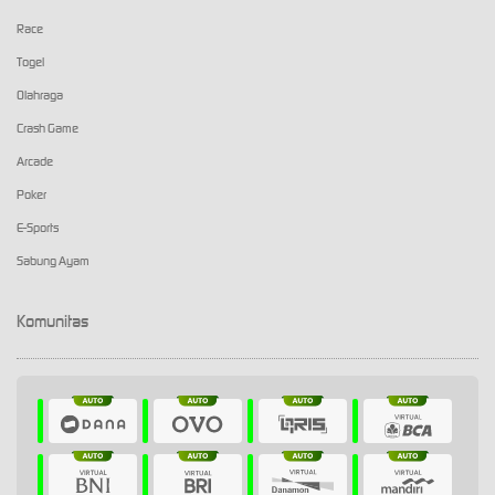
Race
Togel
Olahraga
Crash Game
Arcade
Poker
E-Sports
Sabung Ayam
Komunitas