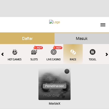
Daftar
Masuk
HOT GAMES
SLOTS
LIVE CASINO
RACE
TOGEL
OL
i
MarbleX