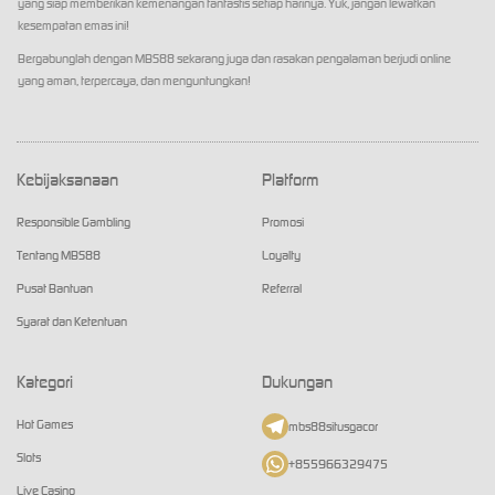
yang siap memberikan kemenangan fantastis setiap harinya. Yuk, jangan lewatkan
kesempatan emas ini!
Bergabunglah dengan MBS88 sekarang juga dan rasakan pengalaman berjudi online
yang aman, terpercaya, dan menguntungkan!
Kebijaksanaan
Platform
Responsible Gambling
Promosi
Tentang MBS88
Loyalty
Pusat Bantuan
Referral
Syarat dan Ketentuan
Kategori
Dukungan
Hot Games
mbs88situsgacor
Slots
+855966329475
Live Casino