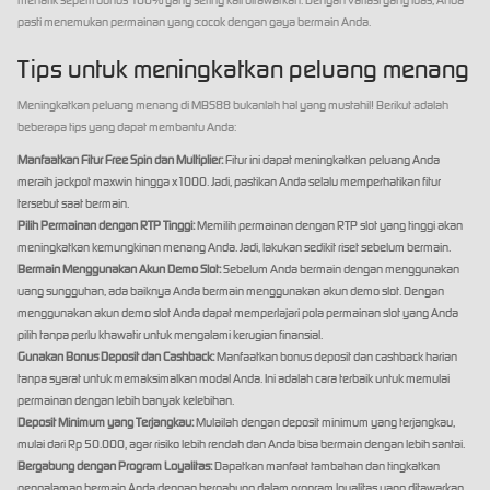
menarik seperti bonus 100% yang sering kali ditawarkan. Dengan variasi yang luas, Anda
pasti menemukan permainan yang cocok dengan gaya bermain Anda.
Tips untuk meningkatkan peluang menang
Meningkatkan peluang menang di MBS88 bukanlah hal yang mustahil! Berikut adalah
beberapa tips yang dapat membantu Anda:
Manfaatkan Fitur Free Spin dan Multiplier:
Fitur ini dapat meningkatkan peluang Anda
meraih jackpot maxwin hingga x1000. Jadi, pastikan Anda selalu memperhatikan fitur
tersebut saat bermain.
Pilih Permainan dengan RTP Tinggi:
Memilih permainan dengan RTP slot yang tinggi akan
meningkatkan kemungkinan menang Anda. Jadi, lakukan sedikit riset sebelum bermain.
Bermain Menggunakan Akun Demo Slot:
Sebelum Anda bermain dengan menggunakan
uang sungguhan, ada baiknya Anda bermain menggunakan akun demo slot. Dengan
menggunakan akun demo slot Anda dapat memperlajari pola permainan slot yang Anda
pilih tanpa perlu khawatir untuk mengalami kerugian finansial.
Gunakan Bonus Deposit dan Cashback:
Manfaatkan bonus deposit dan cashback harian
tanpa syarat untuk memaksimalkan modal Anda. Ini adalah cara terbaik untuk memulai
permainan dengan lebih banyak kelebihan.
Deposit Minimum yang Terjangkau:
Mulailah dengan deposit minimum yang terjangkau,
mulai dari Rp 50.000, agar risiko lebih rendah dan Anda bisa bermain dengan lebih santai.
Bergabung dengan Program Loyalitas:
Dapatkan manfaat tambahan dan tingkatkan
pengalaman bermain Anda dengan bergabung dalam program loyalitas yang ditawarkan.