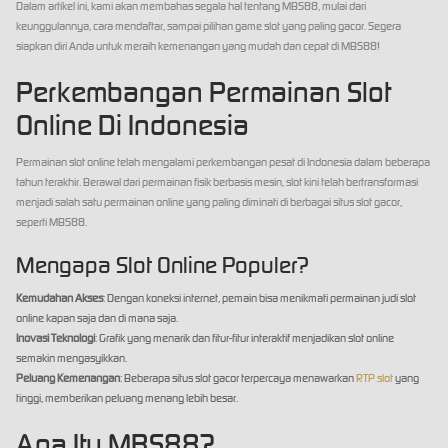
Dalam artikel ini, kami akan membahas segala hal tentang MBS88, mulai dari
keunggulannya, cara mendaftar, sampai pilihan game slot yang paling gacor. Segera
siapkan diri Anda untuk meraih kemenangan yang mudah dan cepat di MBS88!
Perkembangan Permainan Slot
Online Di Indonesia
Permainan slot online telah mengalami perkembangan pesat di Indonesia dalam beberapa
tahun terakhir. Berawal dari permainan fisik berbasis mesin, slot kini telah bertransformasi
menjadi salah satu permainan online yang paling diminati di berbagai situs slot gacor,
seperti MBS88.
Mengapa Slot Online Populer?
Kemudahan Akses
: Dengan koneksi internet, pemain bisa menikmati permainan judi slot
online kapan saja dan di mana saja.
Inovasi Teknologi
: Grafik yang menarik dan fitur-fitur interaktif menjadikan slot online
semakin mengasyikkan.
Peluang Kemenangan
: Beberapa situs slot gacor terpercaya menawarkan
RTP slot
yang
tinggi, memberikan peluang menang lebih besar.
Apa Itu MBS88?