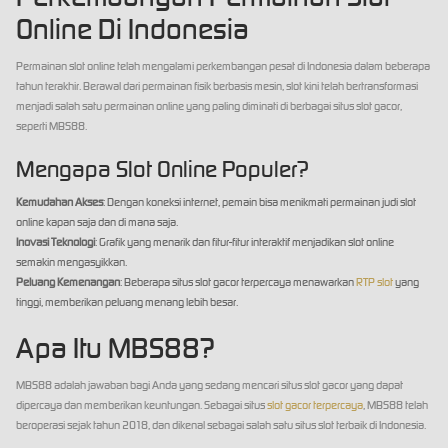
Online Di Indonesia
Permainan slot online telah mengalami perkembangan pesat di Indonesia dalam beberapa
tahun terakhir. Berawal dari permainan fisik berbasis mesin, slot kini telah bertransformasi
menjadi salah satu permainan online yang paling diminati di berbagai situs slot gacor,
seperti MBS88.
Mengapa Slot Online Populer?
Kemudahan Akses
: Dengan koneksi internet, pemain bisa menikmati permainan judi slot
online kapan saja dan di mana saja.
Inovasi Teknologi
: Grafik yang menarik dan fitur-fitur interaktif menjadikan slot online
semakin mengasyikkan.
Peluang Kemenangan
: Beberapa situs slot gacor terpercaya menawarkan
RTP slot
yang
tinggi, memberikan peluang menang lebih besar.
Apa Itu MBS88?
MBS88 adalah jawaban bagi Anda yang sedang mencari situs slot gacor yang dapat
dipercaya dan memberikan keuntungan. Sebagai situs
slot gacor terpercaya
, MBS88 telah
beroperasi sejak tahun 2018, dan dikenal sebagai salah satu situs slot terbaik di Indonesia.