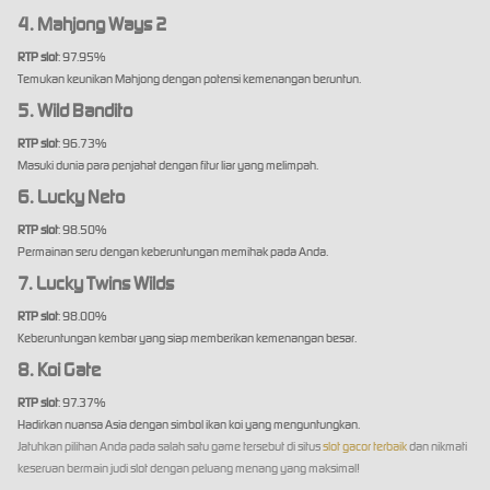
4. Mahjong Ways 2
RTP slot
: 97.95%
Temukan keunikan Mahjong dengan potensi kemenangan beruntun.
5. Wild Bandito
RTP slot
: 96.73%
Masuki dunia para penjahat dengan fitur liar yang melimpah.
6. Lucky Neto
RTP slot
: 98.50%
Permainan seru dengan keberuntungan memihak pada Anda.
7. Lucky Twins Wilds
RTP slot
: 98.00%
Keberuntungan kembar yang siap memberikan kemenangan besar.
8. Koi Gate
RTP slot
: 97.37%
Hadirkan nuansa Asia dengan simbol ikan koi yang menguntungkan.
Jatuhkan pilihan Anda pada salah satu game tersebut di situs
slot gacor terbaik
dan nikmati
keseruan bermain judi slot dengan peluang menang yang maksimal!