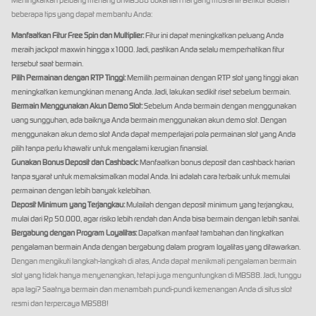
Meningkatkan peluang menang di MBS88 bukanlah hal yang mustahil! Berikut adalah
beberapa tips yang dapat membantu Anda:
Manfaatkan Fitur Free Spin dan Multiplier:
Fitur ini dapat meningkatkan peluang Anda
meraih jackpot maxwin hingga x1000. Jadi, pastikan Anda selalu memperhatikan fitur
tersebut saat bermain.
Pilih Permainan dengan RTP Tinggi:
Memilih permainan dengan RTP slot yang tinggi akan
meningkatkan kemungkinan menang Anda. Jadi, lakukan sedikit riset sebelum bermain.
Bermain Menggunakan Akun Demo Slot:
Sebelum Anda bermain dengan menggunakan
uang sungguhan, ada baiknya Anda bermain menggunakan akun demo slot. Dengan
menggunakan akun demo slot Anda dapat memperlajari pola permainan slot yang Anda
pilih tanpa perlu khawatir untuk mengalami kerugian finansial.
Gunakan Bonus Deposit dan Cashback:
Manfaatkan bonus deposit dan cashback harian
tanpa syarat untuk memaksimalkan modal Anda. Ini adalah cara terbaik untuk memulai
permainan dengan lebih banyak kelebihan.
Deposit Minimum yang Terjangkau:
Mulailah dengan deposit minimum yang terjangkau,
mulai dari Rp 50.000, agar risiko lebih rendah dan Anda bisa bermain dengan lebih santai.
Bergabung dengan Program Loyalitas:
Dapatkan manfaat tambahan dan tingkatkan
pengalaman bermain Anda dengan bergabung dalam program loyalitas yang ditawarkan.
Dengan mengikuti langkah-langkah di atas, Anda dapat menikmati pengalaman bermain
slot yang tidak hanya menyenangkan, tetapi juga menguntungkan di MBS88. Jadi, tunggu
apa lagi? Saatnya bermain dan menambah pundi-pundi kemenangan Anda di situs slot
resmi dan terpercaya MBS88!