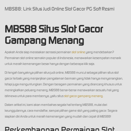
MBS88: Link Situs Judi Online Slot Gacor PG Soft Resmi
MBS88 Situs Slot Gacor
Gampang Menang
Apakah Anda siap merasakan sensasi permainan
slot online
yang mendebarkan?
Permainan slot online semakin populer di Indonesia, menawarkan kesempatan menarik
untuk meraih kemenangan besar hanya dengan beberapa klik saja.
Di tengah banyaknya pilihan situs judi online, MBS88 muncul sebagai pilihan situs slot
gacor terbaik yang menjanjikan pengalaman bermain yang tidak hanya menyenangkan,
tetapi juga menguntungkan. Dengan beragam permainan yang dirancang khusus untuk
meningkatkan peluang menang, MBS88 benar-benar menawarkan sesuatu hal yang
istimewa untuk para membernya, yaitu situs
slot gacor gampang menang
.
Dalam artikel ini, kami akan membahas segala hal tentang MBS88, mulai dari
keunggulannya, cara mendaftar, sampai pilihan game slot yang paling gacor. Segera
siapkan diri Anda untuk meraih kemenangan yang mudah dan cepat di MBS88!
Perkembangan Permainan Slot