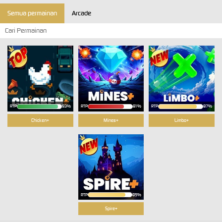
Semua permainan
Arcade
RTP
93%
RTP
81%
RTP
87%
Chicken+
Mines+
Limbo+
RTP
85%
Spire+