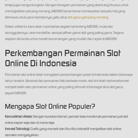
tetapi juga menguntungkan. Dengan beragam permainan yang dirancang khusus untuk
meningkatkan peluang menang, MBS88 benar-benar menawarkan sesuatu hal yang
istimewa untuk para membernya, yaitu situs
slot gacor gampang menang
.
Dalam artikel ini, kami akan membahas segala hal tentang MBS88, mulai dari
keunggulannya, cara mendaftar, sampai pilihan game slot yang paling gacor. Segera
siapkan diri Anda untuk meraih kemenangan yang mudah dan cepat di MBS88!
Perkembangan Permainan Slot
Online Di Indonesia
Permainan slot online telah mengalami perkembangan pesat di Indonesia dalam beberapa
tahun terakhir. Berawal dari permainan fisik berbasis mesin, slot kini telah bertransformasi
menjadi salah satu permainan online yang paling diminati di berbagai situs slot gacor,
seperti MBS88.
Mengapa Slot Online Populer?
Kemudahan Akses
: Dengan koneksi internet, pemain bisa menikmati permainan judi slot
online kapan saja dan di mana saja.
Inovasi Teknologi
: Grafik yang menarik dan fitur-fitur interaktif menjadikan slot online
semakin mengasyikkan.