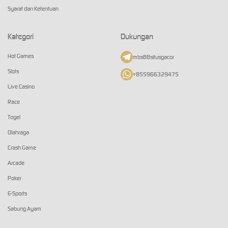
Syarat dan Ketentuan
Kategori
Dukungan
Hot Games
mbs88situsgacor
Slots
+855966329475
Live Casino
Race
Togel
Olahraga
Crash Game
Arcade
Poker
E-Sports
Sabung Ayam