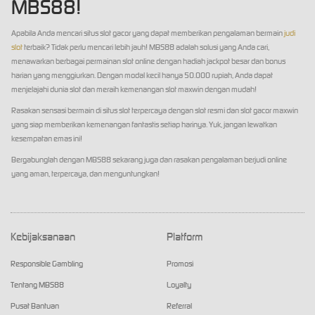
MBS88!
Apabila Anda mencari situs slot gacor yang dapat memberikan pengalaman bermain
judi
slot
terbaik? Tidak perlu mencari lebih jauh! MBS88 adalah solusi yang Anda cari,
menawarkan berbagai permainan slot online dengan hadiah jackpot besar dan bonus
harian yang menggiurkan. Dengan modal kecil hanya 50.000 rupiah, Anda dapat
menjelajahi dunia slot dan meraih kemenangan slot maxwin dengan mudah!
Rasakan sensasi bermain di situs slot terpercaya dengan slot resmi dan slot gacor maxwin
yang siap memberikan kemenangan fantastis setiap harinya. Yuk, jangan lewatkan
kesempatan emas ini!
Bergabunglah dengan MBS88 sekarang juga dan rasakan pengalaman berjudi online
yang aman, terpercaya, dan menguntungkan!
Kebijaksanaan
Platform
Responsible Gambling
Promosi
Tentang MBS88
Loyalty
Pusat Bantuan
Referral