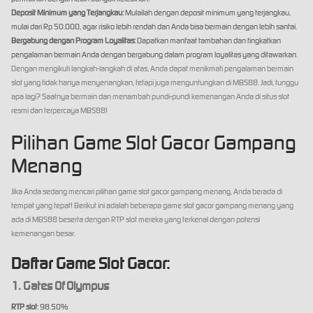
Deposit Minimum yang Terjangkau:
Mulailah dengan deposit minimum yang terjangkau,
mulai dari Rp 50.000, agar risiko lebih rendah dan Anda bisa bermain dengan lebih santai.
Bergabung dengan Program Loyalitas:
Dapatkan manfaat tambahan dan tingkatkan
pengalaman bermain Anda dengan bergabung dalam program loyalitas yang ditawarkan.
Dengan mengikuti langkah-langkah di atas, Anda dapat menikmati pengalaman bermain
slot yang tidak hanya menyenangkan, tetapi juga menguntungkan di MBS88. Jadi, tunggu
apa lagi? Saatnya bermain dan menambah pundi-pundi kemenangan Anda di situs slot
resmi dan terpercaya MBS88!
Pilihan Game Slot Gacor Gampang
Menang
Jika Anda sedang mencari pilihan game slot gacor gampang menang, Anda berada di
tempat yang tepat! Berikut ini adalah beberapa game slot gacor gampang menang yang
ada di MBS88 beserta dengan RTP slot mereka yang terkenal dengan potensi
kemenangan besar.
Daftar Game Slot Gacor:
1. Gates Of Olympus
RTP slot
: 98.50%