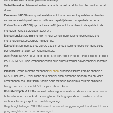
kredibilitasnya sudah tidak perlu diragukan lagi.
Variasi Permainan
: Menawarkan berbagai jenis permainan slot online dari provider terbaik
dunia.
Keamanan
: MBS88 menggunakan sistem enkripsi terbaru, sehingga data member dan
semua transaksi deposit maupun withdraw dapat dijalankan dengan baik dan aman.
Custoer Service MBS88 juga hadir selama 24 jam untuk membant Anda apabila Anda
mengalami kendala atau permasalahan.
Menguntungkan
: MBS88 memiliki RTP slot yang tinggi untuk memberikan peluang
menang lebih besar bagi para membernya.
Kemudahan
: Dengan adanya aplikasi dapat memudahkan member untuk mengakses
permainan dimana pun dan kapan pun saja.
Agen Resmi
: MBS88 sudah memegang lisensi resmi dari lembaga perjudian yang kredibel
PAGCOR. MBS88 juga tergabung sebagai situs afiliasi resmi dari provider game Pragmatic
Play.
Informatif
: Semua informasi mengenai
slot gacor
dijabarkan secara lengkap pada situs
MBS88, dari info RTP slot, plihan permaian slot gacor gampang menang, sampai video
kemenangan, semua tersedia. Apabila Anda membutuhkan informasi lebih dalam lagi
tenaga customer service MBS88 siap membantu Anda.
Bonus Melimpah
: MBS88 menawarkan berbagai macam bonus harian, sampai ke bulanan,
bahkan tahunan di saat Anda berulang tahun. Berbagai jenis bonus pun tersedia, dari
cashback, komisi, jackpot, dan masih banyak lagi.
Bergabunglah dengan MBS88 dan rasakan sendiri keunggulannya dalam dunia slot online
yang menghibur dan penuh kemenangan!