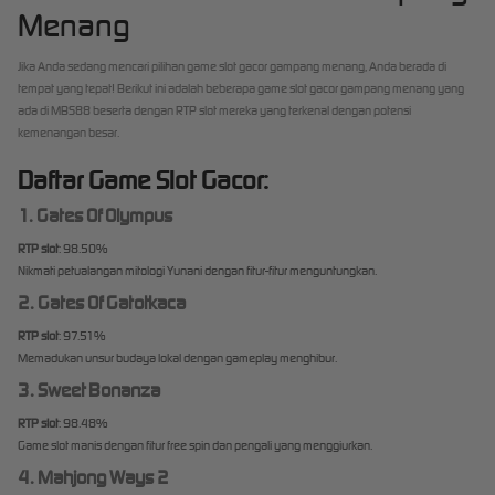
Menang
Jika Anda sedang mencari pilihan game slot gacor gampang menang, Anda berada di
tempat yang tepat! Berikut ini adalah beberapa game slot gacor gampang menang yang
ada di MBS88 beserta dengan RTP slot mereka yang terkenal dengan potensi
kemenangan besar.
Daftar Game Slot Gacor:
1. Gates Of Olympus
RTP slot
: 98.50%
Nikmati petualangan mitologi Yunani dengan fitur-fitur menguntungkan.
2. Gates Of Gatotkaca
RTP slot
: 97.51%
Memadukan unsur budaya lokal dengan gameplay menghibur.
3. Sweet Bonanza
RTP slot
: 98.48%
Game slot manis dengan fitur free spin dan pengali yang menggiurkan.
4. Mahjong Ways 2