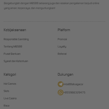
Bergabunglah dengan MBS88 sekarang juga dan rasakan pengalaman berjudi online
yang aman, terpercaya, dan menguntungkan!
Kebijaksanaan
Platform
Responsible Gambling
Promosi
Tentang MBS88
Loyalty
Pusat Bantuan
Referral
Syarat dan Ketentuan
Kategori
Dukungan
Hot Games
mbs88situsgacor
Slots
+855966329475
Live Casino
Race