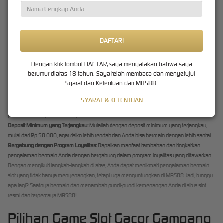
Manfaatkan Fitur Free Spin dan Multiplier:
Fitur ini dapat meningkatkan peluang Anda
meraih jackpot maxwin hingga x1000. Jadi, pastikan Anda selalu memperhatikan fitur
tersebut saat bermain.
Pilih Permainan dengan RTP Tinggi:
Memilih permainan dengan RTP slot yang tinggi akan
meningkatkan kemungkinan menang Anda. Jadi, lakukan sedikit riset sebelum bermain.
Bermain Menggunakan Akun Demo Slot:
Sebelum Anda bermain dengan menggunakan
Dengan klik tombol DAFTAR, saya menyatakan bahwa saya
uang sungguhan, ada baiknya Anda bermain menggunakan akun demo slot. Dengan
berumur diatas 18 tahun. Saya telah membaca dan menyetujui
menggunakan akun demo slot Anda dapat memperlajari pola permainan slot yang Anda
Syarat dan Ketentuan dari MBS88.
pilih tanpa perlu khawatir untuk mengalami kerugian finansial.
Gunakan Bonus Deposit dan Cashback:
Manfaatkan bonus deposit dan cashback harian
SYARAT & KETENTUAN
tanpa syarat untuk memaksimalkan modal Anda. Ini adalah cara terbaik untuk memulai
permainan dengan lebih banyak kelebihan.
Deposit Minimum yang Terjangkau:
Mulailah dengan deposit minimum yang terjangkau,
mulai dari Rp 50.000, agar risiko lebih rendah dan Anda bisa bermain dengan lebih santai.
Bergabung dengan Program Loyalitas:
Dapatkan manfaat tambahan dan tingkatkan
pengalaman bermain Anda dengan bergabung dalam program loyalitas yang ditawarkan.
Dengan mengikuti langkah-langkah di atas, Anda dapat menikmati pengalaman bermain
slot yang tidak hanya menyenangkan, tetapi juga menguntungkan di MBS88. Jadi, tunggu
apa lagi? Saatnya bermain dan menambah pundi-pundi kemenangan Anda di situs slot
resmi dan terpercaya MBS88!
Pilihan Game Slot Gacor Gampang