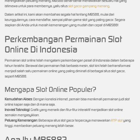
meningkatkan peluang menang, MBS88 benar-benar menawarkan sesuatu hal yang
istimewa untuk para membernya, yaitu situs
slot gacor gampang menang
.
Dalam artikel ini, kami akan membahas segala hal tentang MBS88, mulai dari
keunggulannya, cara mendaftar, sampai pilihan game slot yang paling gacor. Segera
siapkan diri Anda untuk meraih kemenangan yang mudah dan cepat di MBS88!
Perkembangan Permainan Slot
Online Di Indonesia
Permainan slot online telah mengalami perkembangan pesat di Indonesia dalam beberapa
tahun terakhir. Berawal dari permainan fisik berbasis mesin, slot kini telah bertransformasi
menjadi salah satu permainan online yang paling diminati di berbagai situs slot gacor,
seperti MBS88.
Mengapa Slot Online Populer?
Kemudahan Akses
: Dengan koneksi internet, pemain bisa menikmati permainan judi slot
online kapan saja dan di mana saja.
Inovasi Teknologi
: Grafik yang menarik dan fitur-fitur interaktif menjadikan slot online
semakin mengasyikkan.
Peluang Kemenangan
: Beberapa situs slot gacor terpercaya menawarkan
RTP slot
yang
tinggi, memberikan peluang menang lebih besar.
Apa Itu MBS88?