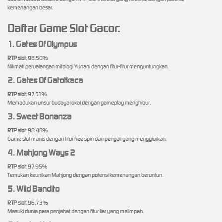
kemenangan besar.
Daftar Game Slot Gacor:
1. Gates Of Olympus
RTP slot
: 98.50%
Nikmati petualangan mitologi Yunani dengan fitur-fitur menguntungkan.
2. Gates Of Gatotkaca
RTP slot
: 97.51%
Memadukan unsur budaya lokal dengan gameplay menghibur.
3. Sweet Bonanza
RTP slot
: 98.48%
Game slot manis dengan fitur free spin dan pengali yang menggiurkan.
4. Mahjong Ways 2
RTP slot
: 97.95%
Temukan keunikan Mahjong dengan potensi kemenangan beruntun.
5. Wild Bandito
RTP slot
: 96.73%
Masuki dunia para penjahat dengan fitur liar yang melimpah.