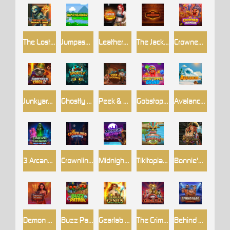
The Lost Book of Mummy’s Curse
Jumpasaurs
Leatherheads
The Jack & Rose
Crowned Corners
Junkyard Kings 2
Ghostly Hallows
Peek & Pounce
Gobstopper Grind
Avalanche
3 Arcane Cauldrons
Crownlings Clusters
Midnight Mirage
Tikitopia BoosterBelt
Bonnie's Buccaneers
Demon Queen
Buzz Patrol
Gearlab Genius
The Crime File
Behind Bars: Masterplan