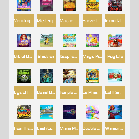
Vending Machine
Mystery Motel
Mayan Stackways
Harvest Wilds
Immortal Desire
Orb of Destiny
Stack'em
Keep 'em Cool
Magic Piggy
Pug Life
Eye of the Panda
Beast Below
Temple of Torment
Le Pharaoh
Let It Snow
Fear the Dark
Cash Compass
Miami Multiplier
Double Rainbow
Warrior Ways