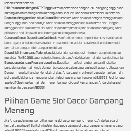
tersebut saat bermain.
Pilih Permainan dengan RTP Tinggi:
Memilih permainan dengan RTP slot yang tinggi akan
meningkatkan kemungkinan menang Anda. Jadi, lakukan sedikit riset sebelum bermain.
Bermain Menggunakan Akun Demo Slot:
Sebelum Anda bermain dengan menggunakan
uang sungguhan, ada baiknya Anda bermain menggunakan akun demo slot. Dengan
menggunakan akun demo slot Anda dapat memperlajari pola permainan slot yang Anda
pilih tanpa perlu khawatir untuk mengalami kerugian finansial.
Gunakan Bonus Deposit dan Cashback:
Manfaatkan bonus deposit dan cashback harian
tanpa syarat untuk memaksimalkan modal Anda. Ini adalah cara terbaik untuk memulai
permainan dengan lebih banyak kelebihan.
Deposit Minimum yang Terjangkau:
Mulailah dengan deposit minimum yang terjangkau,
mulai dari Rp 50.000, agar risiko lebih rendah dan Anda bisa bermain dengan lebih santai.
Bergabung dengan Program Loyalitas:
Dapatkan manfaat tambahan dan tingkatkan
pengalaman bermain Anda dengan bergabung dalam program loyalitas yang ditawarkan.
Dengan mengikuti langkah-langkah di atas, Anda dapat menikmati pengalaman bermain
slot yang tidak hanya menyenangkan, tetapi juga menguntungkan di MBS88. Jadi, tunggu
apa lagi? Saatnya bermain dan menambah pundi-pundi kemenangan Anda di situs slot
resmi dan terpercaya MBS88!
Pilihan Game Slot Gacor Gampang
Menang
Jika Anda sedang mencari pilihan game slot gacor gampang menang, Anda berada di
tempat yang tepat! Berikut ini adalah beberapa game slot gacor gampang menang yang
ada di MBS88 beserta dengan RTP slot mereka yang terkenal dengan potensi