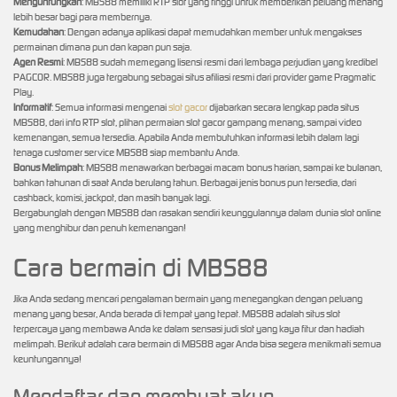
Menguntungkan
: MBS88 memiliki RTP slot yang tinggi untuk memberikan peluang menang
lebih besar bagi para membernya.
Kemudahan
: Dengan adanya aplikasi dapat memudahkan member untuk mengakses
permainan dimana pun dan kapan pun saja.
Agen Resmi
: MBS88 sudah memegang lisensi resmi dari lembaga perjudian yang kredibel
PAGCOR. MBS88 juga tergabung sebagai situs afiliasi resmi dari provider game Pragmatic
Play.
Informatif
: Semua informasi mengenai
slot gacor
dijabarkan secara lengkap pada situs
MBS88, dari info RTP slot, plihan permaian slot gacor gampang menang, sampai video
kemenangan, semua tersedia. Apabila Anda membutuhkan informasi lebih dalam lagi
tenaga customer service MBS88 siap membantu Anda.
Bonus Melimpah
: MBS88 menawarkan berbagai macam bonus harian, sampai ke bulanan,
bahkan tahunan di saat Anda berulang tahun. Berbagai jenis bonus pun tersedia, dari
cashback, komisi, jackpot, dan masih banyak lagi.
Bergabunglah dengan MBS88 dan rasakan sendiri keunggulannya dalam dunia slot online
yang menghibur dan penuh kemenangan!
Cara bermain di MBS88
Jika Anda sedang mencari pengalaman bermain yang menegangkan dengan peluang
menang yang besar, Anda berada di tempat yang tepat. MBS88 adalah situs slot
terpercaya yang membawa Anda ke dalam sensasi judi slot yang kaya fitur dan hadiah
melimpah. Berikut adalah cara bermain di MBS88 agar Anda bisa segera menikmati semua
keuntungannya!
Mendaftar dan membuat akun