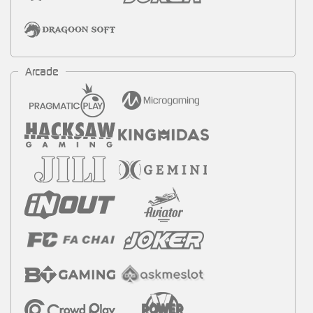
Arcade