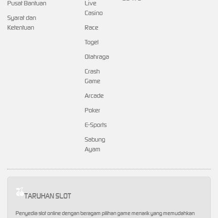
Pusat Bantuan
Live
Casino
Syarat dan
Ketentuan
Race
Togel
Olahraga
Crash
Game
Arcade
Poker
E-Sports
Sabung
Ayam
TARUHAN SLOT
Penyedia slot online dengan beragam pilihan game menarik yang memudahkan