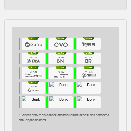
* Selama bank maintenance dan bank offline deposit dan penarikan
tidak dapat diproses