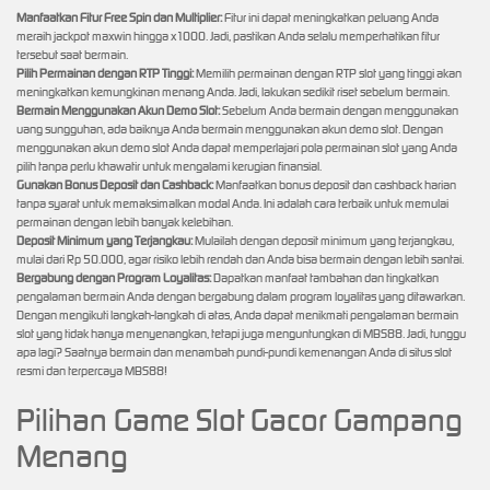
Manfaatkan Fitur Free Spin dan Multiplier:
Fitur ini dapat meningkatkan peluang Anda
meraih jackpot maxwin hingga x1000. Jadi, pastikan Anda selalu memperhatikan fitur
tersebut saat bermain.
Pilih Permainan dengan RTP Tinggi:
Memilih permainan dengan RTP slot yang tinggi akan
meningkatkan kemungkinan menang Anda. Jadi, lakukan sedikit riset sebelum bermain.
Bermain Menggunakan Akun Demo Slot:
Sebelum Anda bermain dengan menggunakan
uang sungguhan, ada baiknya Anda bermain menggunakan akun demo slot. Dengan
menggunakan akun demo slot Anda dapat memperlajari pola permainan slot yang Anda
pilih tanpa perlu khawatir untuk mengalami kerugian finansial.
Gunakan Bonus Deposit dan Cashback:
Manfaatkan bonus deposit dan cashback harian
tanpa syarat untuk memaksimalkan modal Anda. Ini adalah cara terbaik untuk memulai
permainan dengan lebih banyak kelebihan.
Deposit Minimum yang Terjangkau:
Mulailah dengan deposit minimum yang terjangkau,
mulai dari Rp 50.000, agar risiko lebih rendah dan Anda bisa bermain dengan lebih santai.
Bergabung dengan Program Loyalitas:
Dapatkan manfaat tambahan dan tingkatkan
pengalaman bermain Anda dengan bergabung dalam program loyalitas yang ditawarkan.
Dengan mengikuti langkah-langkah di atas, Anda dapat menikmati pengalaman bermain
slot yang tidak hanya menyenangkan, tetapi juga menguntungkan di MBS88. Jadi, tunggu
apa lagi? Saatnya bermain dan menambah pundi-pundi kemenangan Anda di situs slot
resmi dan terpercaya MBS88!
Pilihan Game Slot Gacor Gampang
Menang