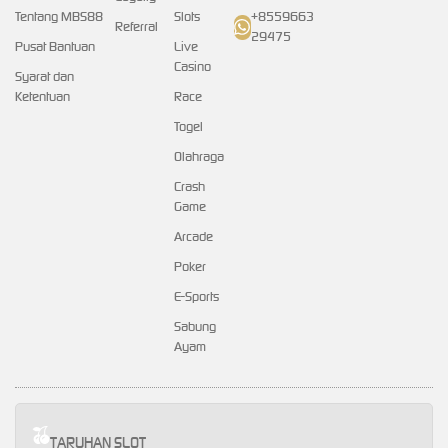
Tentang MBS88
Slots
+8559663
Referral
29475
Pusat Bantuan
Live
Casino
Syarat dan
Ketentuan
Race
Togel
Olahraga
Crash
Game
Arcade
Poker
E-Sports
Sabung
Ayam
TARUHAN SLOT