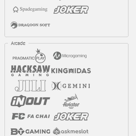
Arcade