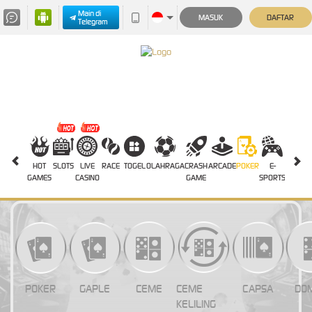
Main di
MASUK
DAFTAR
Telegram
HOT
SLOTS
LIVE
RACE
TOGEL
OLAHRAGA
CRASH
ARCADE
POKER
E-
SABUN
GAMES
CASINO
GAME
SPORTS
AYAM
POKER
GAPLE
CEME
CEME
CAPSA
DOM
KELILING